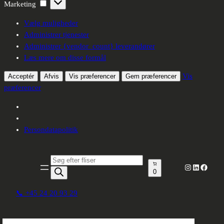
Marketing
Marketing
Vælg muligheder
Administrer tjenester
Administrer {vendor_count} leverandører
Læs mere om disse formål
Vis
Acceptér
Afvis
Vis præferencer
Gem præferencer
præferencer
Persondatapolitik
Spring
til
Produktsøgning
Instagram
LinkedIn
Facebo
indhold
0
📞 +45 24 20 93 29