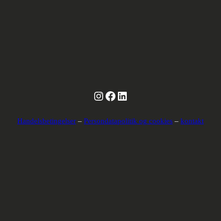
Instagram
Facebook
LinkedIn
Handelsbetingelser
–
Persondatapolitik og cookies
–
kontakt