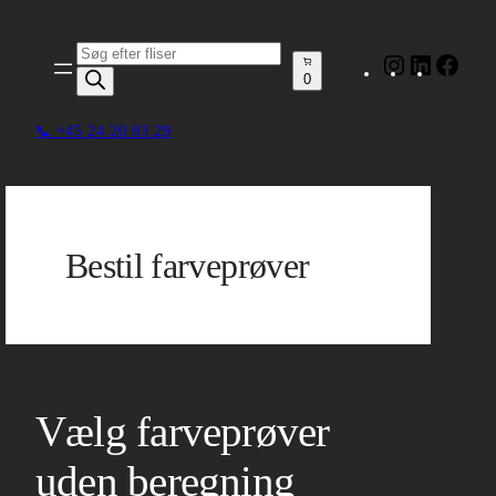
Spring
til
Produktsøgning
Instagram
LinkedIn
Face
indhold
0
📞 +45 24 20 93 29
Bestil farveprøver
Vælg farveprøver
uden beregning