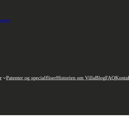
encer
r
Patenter og specialfliser
Historien om Villa
Blog
FAQ
Konta