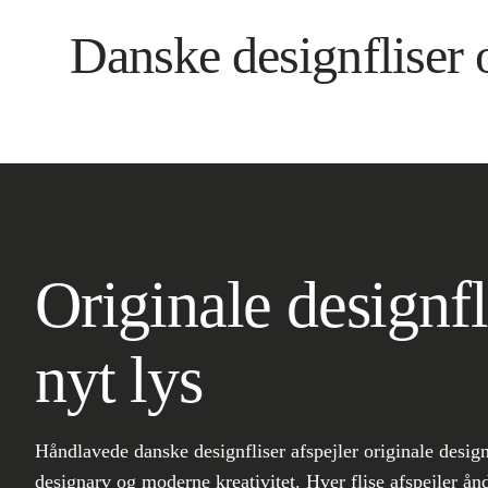
Danske designfliser 
Originale designfli
nyt lys
Håndlavede danske designfliser afspejler originale designs
designarv og moderne kreativitet. Hver flise afspejler ån