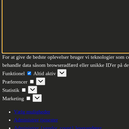
For at give de bedste oplevelser bruger vi teknologier som c
behandle data såsom browseradfærd eller unikke ID'er på det
Funktionel
Funktionel
Altid aktiv
Præferencer
Præferencer
Statistik
Statistik
Marketing
Marketing
Vælg muligheder
Administrer tjenester
Administrer {vendor_count} leverandører