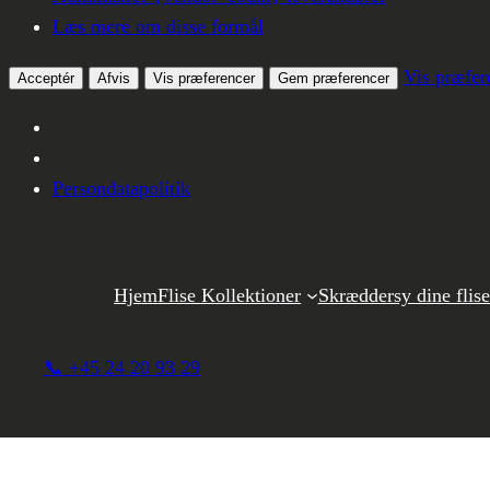
Læs mere om disse formål
Vis præfer
Acceptér
Afvis
Vis præferencer
Gem præferencer
Persondatapolitik
Spring
til
Hjem
Flise Kollektioner
Skræddersy dine flise
indhold
📞 +45 24 20 93 29