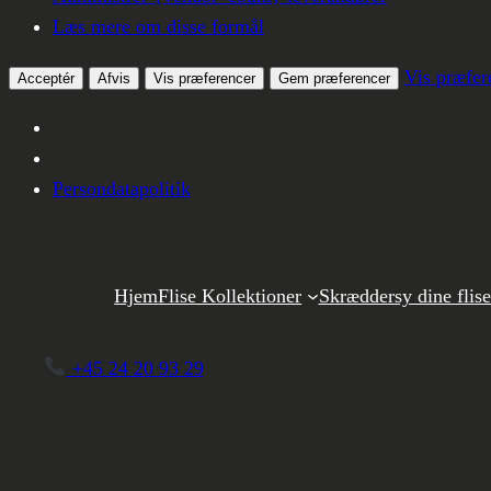
Læs mere om disse formål
Vis præfer
Acceptér
Afvis
Vis præferencer
Gem præferencer
Persondatapolitik
Spring
til
Hjem
Flise Kollektioner
Skræddersy dine flise
indhold
+45 24 20 93 29