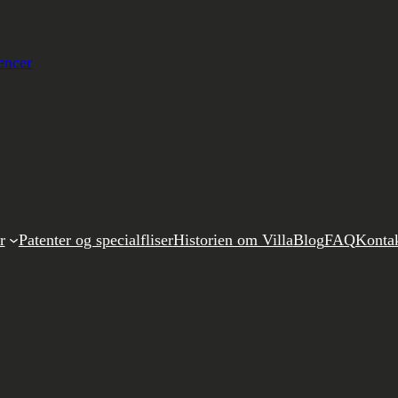
encer
r
Patenter og specialfliser
Historien om Villa
Blog
FAQ
Konta