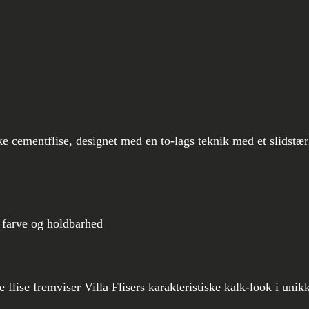
–
Square
30
grøn
antal
e cementflise, designet med en to-lags teknik med et slidstær
 farve og holdbarhed
flise fremviser Villa Flisers karakteristiske kalk-look i unik