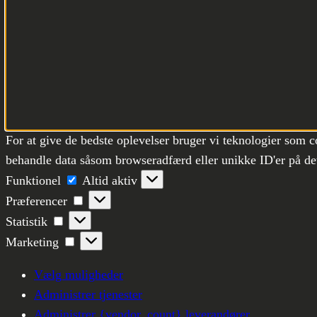
For at give de bedste oplevelser bruger vi teknologier som c
behandle data såsom browseradfærd eller unikke ID'er på det
Funktionel
Funktionel
Altid aktiv
Præferencer
Præferencer
Statistik
Statistik
Marketing
Marketing
Vælg muligheder
Administrer tjenester
Administrer {vendor_count} leverandører