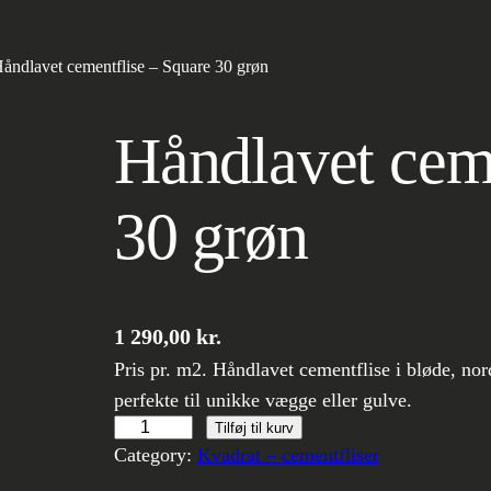
åndlavet cementflise – Square 30 grøn
Håndlavet ceme
30 grøn
1 290,00
kr.
Pris pr. m2. Håndlavet cementflise i bløde, no
perfekte til unikke vægge eller gulve.
Håndlavet
Tilføj til kurv
Category:
Kvadrat – cementfliser
cementflise