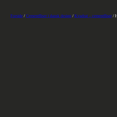
Forside
/
Cementfliser i dansk design
/
Kvadrat – cementfliser
/ H