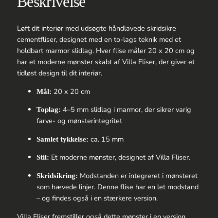
Beskrivelse
2-
light
antal
Løft dit interiør med udsøgte håndlavede skridsikre
cementfliser, designet med en to-lags teknik med et
holdbart marmor slidlag. Hver flise måler 20 x 20 cm og
har et moderne mønster skabt af Villa Fliser, der giver et
tidløst design til dit interiør.
20 x 20 cm
Mål:
4–5 mm slidlag i marmor, der sikrer varig
Toplag:
farve- og mønsterintegritet
ca. 15 mm
Samlet tykkelse:
Et moderne mønster, designet af Villa Fliser.
Stil:
Modstanden er integreret i mønsteret
Skridsikring:
som hævede linjer. Denne flise har en let modstand
– og findes også i en stærkere version.
Villa Fliser fremstiller også dette mønster i en version