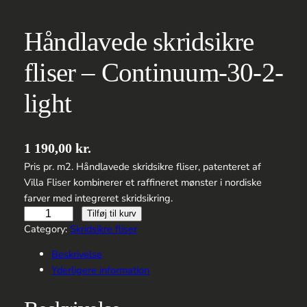
Håndlavede skridsikre
fliser – Continuum-30-2-
light
1 190,00
kr.
Pris pr. m2. Håndlavede skridsikre fliser, patenteret af
Villa Fliser kombinerer et raffineret mønster i nordiske
farver med integreret skridsikring.
Håndlavede
Tilføj til kurv
skridsikre
Category:
Skridsikre fliser
fliser
Beskrivelse
–
Yderligere information
Continuum-
30-