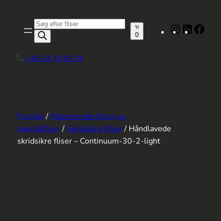
Spring
til
Produktsøgning
Instagram
LinkedIn
Face
indhold
0
+45 24 20 93 29
Forside
/
Patenterede fliser og
specialfliser
/
Skridsikre fliser
/ Håndlavede
skridsikre fliser – Continuum-30-2-light