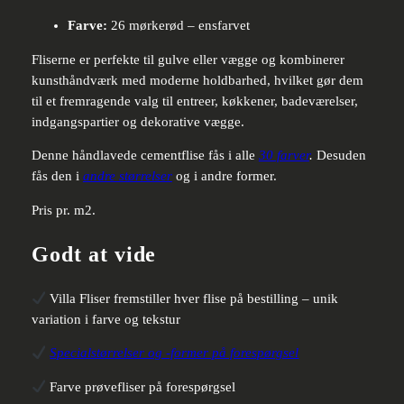
Farve:
26 mørkerød – ensfarvet
Fliserne er perfekte til gulve eller vægge og kombinerer
kunsthåndværk med moderne holdbarhed, hvilket gør dem
til et fremragende valg til entreer, køkkener, badeværelser,
indgangspartier og dekorative vægge.
Denne håndlavede cementflise fås i alle
30 farver
.
Desuden
fås den i
andre størrelser
og i andre former.
Pris pr. m2.
Godt at vide
Villa Fliser fremstiller hver flise på bestilling – unik
variation i farve og tekstur
Specialstørrelser og -former på forespørgsel
Farve prøvefliser på forespørgsel