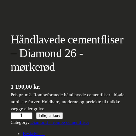
Håndlavede cementfliser
– Diamond 26 -
mørkerød
1 190,00
kr.
Pris pr. m2. Rombeformede håndlavede cementfliser i bløde
nordiske farver. Holdbare, moderne og perfekte til unikke
vægge eller gulve.
Håndlavede
Tilføj til kurv
cementfliser
Category:
Diamond – rombe cementfliser
–
Beskrivelse