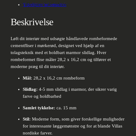
Diamond
Yderligere information
26
-
Beskrivelse
mørkerød
antal
Løft dit interiør med udsøgte håndlavede rombeformede
cementfliser i mørkerød, designet ved hjælp af en
tolagsteknik med et holdbart marmor slidlag. Hver
rombeformet flise måler 28,2 x 16,2 cm og tilfører et
moderne præg til dit interiør.
Mål:
28,2 x 16,2 cm rombeform
Slidlag:
4-5 mm slidlag i marmor, der sikrer varig
farve og holdbarhed
Samlet tykkelse:
ca. 15 mm
Stil:
Moderne form, som giver forskellige muligheder
for interessante læggemønstre og for at blande Villas
nordiske farver.