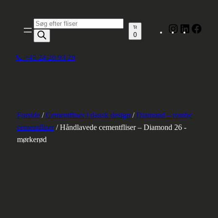
Spring
til
Produktsøgning
Instagram
LinkedIn
Face
indhold
0
📞 +45 24 20 93 29
Forside
/
Cementfliser i dansk design
/
Diamond – rombe
cementfliser
/ Håndlavede cementfliser – Diamond 26 -
mørkerød