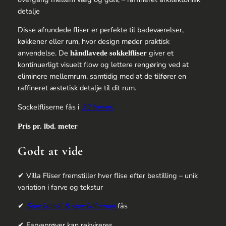
detalje
Disse afrundede fliser er perfekte til badeværelser,
køkkener eller rum, hvor design møder praktisk
anvendelse. De
giver et
håndlavede sokkelfliser
kontinuerligt visuelt flow og lettere rengøring ved at
eliminere mellemrum, samtidig med at de tilfører en
raffineret æstetisk detalje til dit rum.
Sockelfliserne fås i
30 farver.
Pris pr. lbd. meter
Godt at vide
✔ Villa Fliser fremstiller hver flise efter bestilling – unik
variation i farve og tekstur
✔
Specialmål & specialformer
fås
✔ Farveprøver kan rekvireres