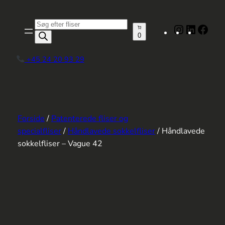
Spring
til
Produktsøgning
Instagram
LinkedIn
Face
indhold
0
+45 24 20 93 29
Forside
/
Patenterede fliser og
specialfliser
/
Håndlavede sokkelfliser
/ Håndlavede
sokkelfliser – Vague 42