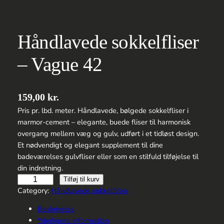
Håndlavede sokkelfliser
– Vague 42
159,00
kr.
Pris pr. lbd. meter. Håndlavede, bølgede sokkelfliser i
marmor-cement – elegante, buede fliser til harmonisk
overgang mellem væg og gulv, udført i et tidløst design.
Et nødvendigt og elegant supplement til dine
badeværelses gulvfliser eller som en stilfuld tilføjelse til
din indretning.
Håndlavede
Tilføj til kurv
sokkelfliser
Category:
Håndlavede sokkelfliser
–
Beskrivelse
Vague
Yderligere information