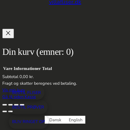
villafliser.dk
Din kurv
(emner: 0)
Vare
Informationer
Total
Subtotal
0,00 kr.
Varer
Fragt og skatter beregnes ved betaling.
Vis min kurv
BESTIL FLISER
i
Gå til siden Kasse
indkøbskurv
BESTIL PRØVER
Dansk
English
BLIV RINGET OP