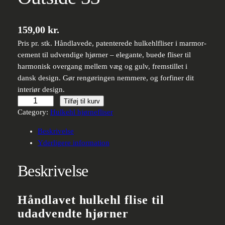
159,00
kr.
Pris pr. stk. Håndlavede, patenterede hulkehlfliser i marmor-
cement til udvendige hjørner – elegante, buede fliser til
harmonisk overgang mellem væg og gulv, fremstillet i
dansk design. Gør rengøringen nemmere, og forfiner dit
interiør design.
Håndlavede
Tilføj til kurv
hulkehl
Category:
Hulkehl hjørnefliser
hjørnefliser
Beskrivelse
–
Yderligere information
Groove
Outside
Beskrivelse
33
antal
Håndlavet hulkehl flise til
udadvendte hjørner