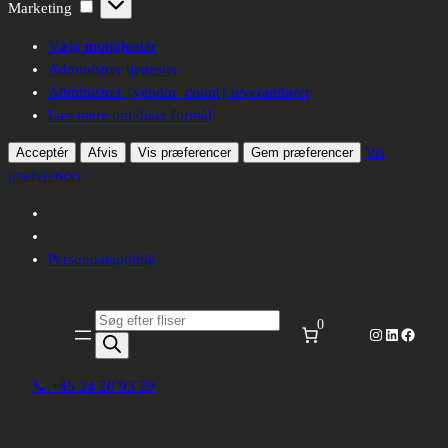
Marketing
Marketing
Vælg muligheder
Administrer tjenester
Administrer {vendor_count} leverandører
Læs mere om disse formål
Vis
Acceptér
Afvis
Vis præferencer
Gem præferencer
præferencer
Persondatapolitik
Spring
til
Produktsøgning
0
Instagram
LinkedIn
Facebo
indhold
📞 +45 24 20 93 29