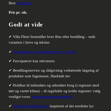
flere
størrelser.
Pris pr. stk.
Godt at vide
✔ Villa Fliser fremstiller hver flise efter bestilling – unik
variation i farve og tekstur
✔
Specialmål og specielle former er muligt
✔ Farveprøver kan rekvireres
✔ Bestillingsservice og rådgivning vedrørende lægning af
produkter som fugemasse, fliseklæb mv
✔ Holdbar til indendørs og udendørs brug (i regioner med
tørt og varmt klima) – til regnfulde og kolde regioner: vælg
venligst vores
patenterede udendørsfliser
✔
Nordisk farvekollektion
inspireret af det nordiske lys