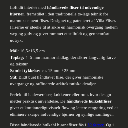
Løft dit interiør med
håndlavede fliser til udvendige
hjørner
, fremstillet i den traditionelle to-lags teknik for
marmor-cement fliser. Designet og patenteret af Villa Fliser.
Fliserne er ideelle til at sikre en harmonisk overgang mellem
væg og gulv og giver rummet et stilfuldt og gennemført
udtryk.
Mål:
16,5×16,5 cm
Toplag:
4–5 mm marmor slidlag, der sikrer langvarig farve
og tekstur
Samlet tykkelse:
ca. 15 mm / 25 mm
Stil:
Blidt buet håndlavet flise, der giver harmoniske
overgange og raffinerede arkitektoniske detaljer
Perfekt til badeværelser, køkkener eller rum, hvor design
møder praktisk anvendelse. De
håndlavede hulkehlfliser
giver et kontinuerligt visuelt flow og lettere rengøring ved at
eliminere skarpe indvendige hjørner og synlige samlinger.
Disse håndlavede hulkehl hjørnefliser fås i
30 farver
.
Og i