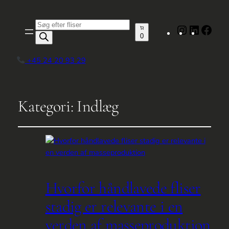
Produktsøgning
Instagram
LinkedIn
Face
0
+45 24 20 93 29
Kategori:
Indlæg
Hvorfor håndlavede fliser
stadig er relevante i en
verden af masseproduktion