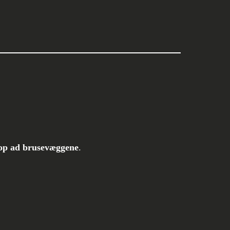
r op ad brusevæggene
.