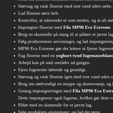
Støvsug og vask fliserne med rent vand uden sæb
Lad fliserne tørre helt.
Kontroller, at udseendet er som ønsket, og at alt stø
Imprægner fliserne med
Fila MP90 Eco Extreme
.
Brug en skumrulle på stang til at påføre et jævnt la
Følg producentens anvisninger, og lad imprægnerin
MP90 Eco Extreme gør det lettere at fjerne fugeres
Fug fliserne med en
yoghurt-tynd fugemasseblan
Arbejd kun på små områder ad gangen.
Fjern fugerester løbende og grundigt.
Støvsug og vask fliserne igen med rent vand uden 
Brug om nødvendigt en moppe og skuresvamp, og lad
Gentag imprægneringen med
Fila MP90 Eco Extr
Dette imprægnerer også fugerne, hvilket gør dem v
Påfør med en skumrulle for et jævnt lag.
Følg produktets anvisninger, og lad det tørre.