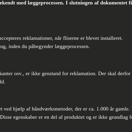
bekendt med læggeprocessen. I slutningen af dokumentet f
cepteres reklamationer, når fliserne er blevet installeret.
ing, inden du påbegynder læggeprocessen.
nter osv., er ikke genstand for reklamation. Der skal derfor 
ld.
llet ved hjælp af håndværksmetoder, der er ca. 1.000 år gamle.
 Disse egenskaber er en del af produktet og er ikke grundlag f