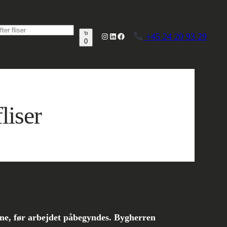
uktsøgning
Instagram
LinkedIn
Facebook
+45 24 20 93 29
0
liser
erne, før arbejdet påbegyndes. Bygherren