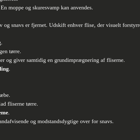
e. En moppe og skuresvamp kan anvendes.
v og snavs er fjernet. Udskift enhver flise, der visuelt forsty
g.
gen tørre.
ter og giver samtidig en grundimprægnering af fliserne.
ding
.
sæbe.
 fliserne tørre.
eme
.
andafvisende og modstandsdygtige over for snavs.