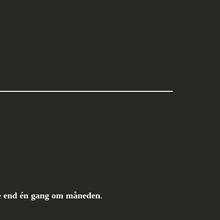
e end én gang om måneden
.