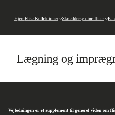
Spring
til
Hjem
Flise Kollektioner
Skræddersy dine fliser
Pat
indhold
Lægning og imprægner
Vejledningen er et supplement til generel viden om fl