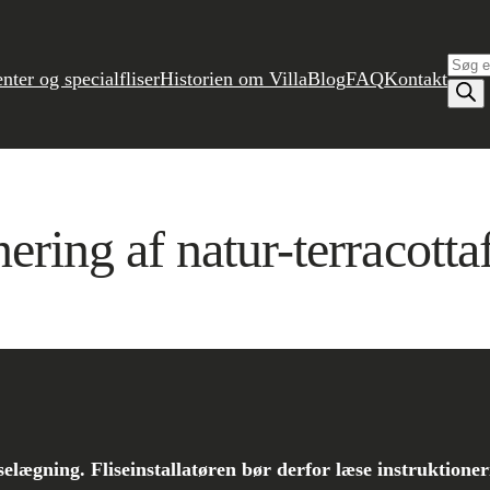
Prod
enter og specialfliser
Historien om Villa
Blog
FAQ
Kontakt
ing af natur-terracottaf
iselægning. Fliseinstallatøren bør derfor læse instruktion