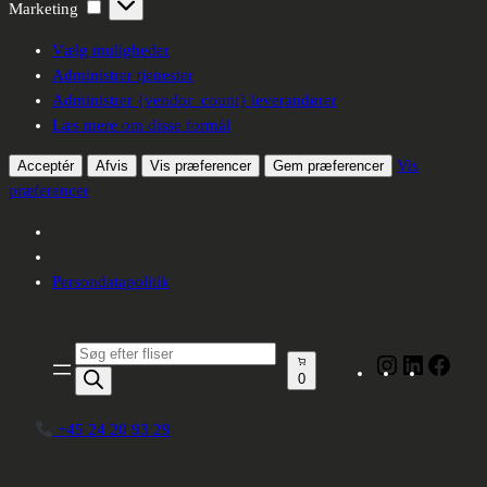
Marketing
Marketing
Vælg muligheder
Administrer tjenester
Administrer {vendor_count} leverandører
Læs mere om disse formål
Vis
Acceptér
Afvis
Vis præferencer
Gem præferencer
præferencer
Persondatapolitik
Produktsøgning
Instagram
LinkedIn
Face
0
+45 24 20 93 29