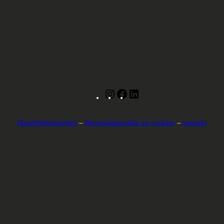
Instagram
Facebook
LinkedIn
Handelsbetingelser
–
Persondatapolitik og cookies
–
kontakt