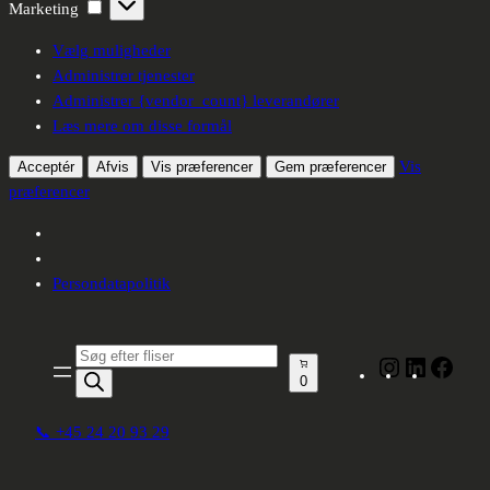
Marketing
Marketing
Vælg muligheder
Administrer tjenester
Administrer {vendor_count} leverandører
Læs mere om disse formål
Vis
Acceptér
Afvis
Vis præferencer
Gem præferencer
præferencer
Persondatapolitik
Produktsøgning
Instagram
LinkedIn
Face
0
📞 +45 24 20 93 29