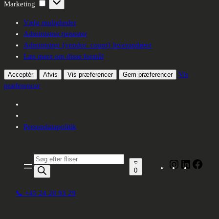
Marketing
Marketing
Vælg muligheder
Administrer tjenester
Administrer {vendor_count} leverandører
Læs mere om disse formål
Vis
Acceptér
Afvis
Vis præferencer
Gem præferencer
præferencer
Persondatapolitik
Produktsøgning
Instagram
LinkedIn
Face
0
📞 +45 24 20 93 29