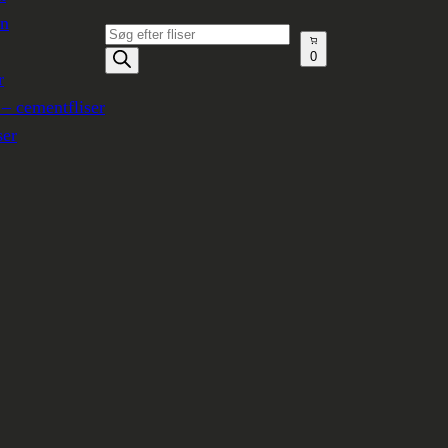
en
Produktsøgning
0
r
 – cementfliser
ser