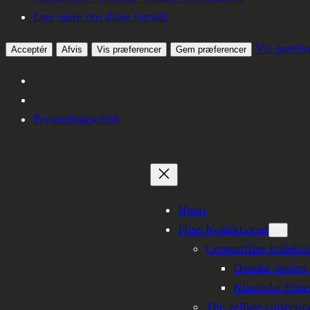
Læs mere om disse formål
Vis præfer
Acceptér
Afvis
Vis præferencer
Gem præferencer
Persondatapolitik
Hjem
Flise Kollektioner
Cementflise kollekti
Danske design f
Klassiske Flise
The zellige collectio