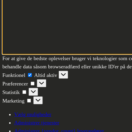
For at give de bedste oplevelser bruger vi teknologier som c
behandle data såsom browseradfærd eller unikke ID'er på det
Funktionel
Funktionel
Altid aktiv
Præferencer
Præferencer
Statistik
Statistik
Marketing
Marketing
Vælg muligheder
Administrer tjenester
Administrer {vendor_count} leverandører