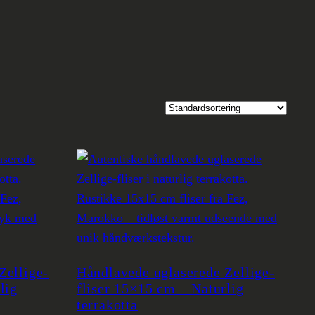
Zellige-
Håndlavede uglaserede Zellige-
lig
fliser 15×15 cm – Naturlig
terrakotta