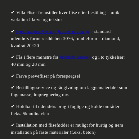
✔ Villa Fliser fremstiller hver flise efter bestilling – unik
variation i farve og tekstur
✔
Specialstørrelser og -former er muligt
– standard
udendørs former: sildeben 30×6, rombeform – diamond,
kvadrat 20×20
✔ Fås i flere mønstre fra
indendørsserien
og i to tykkelser:
40 mm og 28 mm
✔ Farve prøvefliser på forespørgsel
✔ Bestillingsservice og rådgivning om læggematerialer som
fugemasse, imprægnering mv.
✔ Holdbar til udendørs brug i fugtige og kolde områder –
f.eks. Skandinavien
✔ Installation med flisefødder er muligt for hurtig og nem
installation på faste materialer (f.eks. beton)