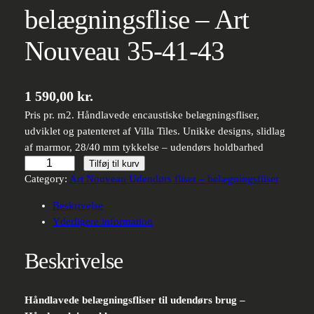
belægningsflise – Art
Nouveau 35-41-43
1 590,00
kr.
Pris pr. m2. Håndlavede encaustiske belægningsfliser,
udviklet og patenteret af Villa Tiles. Unikke designs, slidlag
af marmor, 28/40 mm tykkelse – udendørs holdbarhed
Håndlavet
Tilføj til kurv
belægningsflise
Category:
Art Nouveau Udendørs fliser – belægningsfliser
–
Beskrivelse
Art
Yderligere information
Nouveau
35-
Beskrivelse
41-
43
antal
Håndlavede belægningsfliser til udendørs brug –