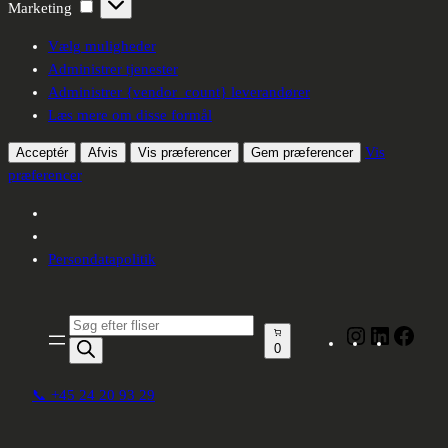
Marketing
Marketing
Vælg muligheder
Administrer tjenester
Administrer {vendor_count} leverandører
Læs mere om disse formål
Vis
Acceptér
Afvis
Vis præferencer
Gem præferencer
præferencer
Persondatapolitik
Spring
til
Produktsøgning
Instagram
LinkedIn
Face
indhold
0
📞 +45 24 20 93 29