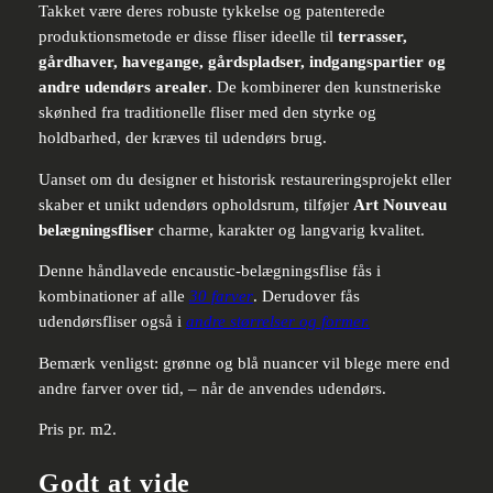
Takket være deres robuste tykkelse og patenterede
produktionsmetode er disse fliser ideelle til
terrasser,
gårdhaver, havegange, gårdspladser, indgangspartier og
andre udendørs arealer
. De kombinerer den kunstneriske
skønhed fra traditionelle fliser med den styrke og
holdbarhed, der kræves til udendørs brug.
Uanset om du designer et historisk restaureringsprojekt eller
skaber et unikt udendørs opholdsrum, tilføjer
Art Nouveau
belægningsfliser
charme, karakter og langvarig kvalitet.
Denne håndlavede encaustic-belægningsflise fås i
kombinationer af alle
30 farver
. Derudover fås
udendørsfliser også i
andre størrelser og former.
Bemærk venligst: grønne og blå nuancer vil blege mere end
andre farver over tid, – når de anvendes udendørs.
Pris pr. m2.
Godt at vide