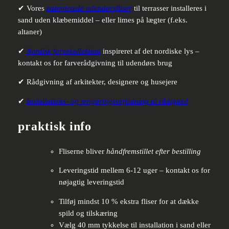
✔ Vores
patenterede udendørsfliser
til terrasser installeres i
sand uden klæbemiddel – eller limes på lægter (f.eks.
altaner)
✔
Nordisk farvekollektion
inspireret af det nordiske lys –
kontakt os for farverådgivning til udendørs brug
✔ Rådgivning af arkitekter, designere og husejere
✔
Installations- og rengøringsvejledning til rådighed
praktisk info
Fliserne bliver
håndfremstillet efter bestilling
Leveringstid mellem 6-12 uger – kontakt os for
nøjagtig leveringstid
Tilføj mindst 10 % ekstra fliser for at dække
spild og tilskæring
Vælg 40 mm tykkelse til installation i sand eller