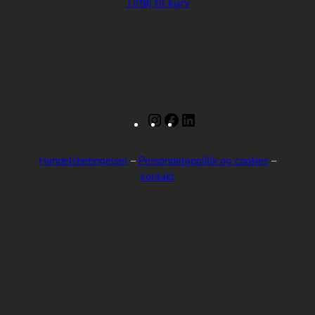
Tilføj til kurv
Instagram
Facebook
LinkedIn
Handelsbetingelser
–
Persondatapolitik og cookies
–
kontakt