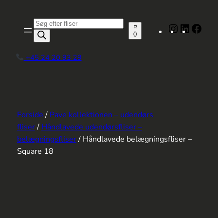
Spring
til
Produktsøgning
Instagram
LinkedIn
Face
indhold
0
+45 24 20 93 29
Forside
/
Pave kollektionen – udendørs
fliser
/
Håndlavede udendørsfliser –
belægningsfliser
/ Håndlavede belægningsfliser –
Square 18