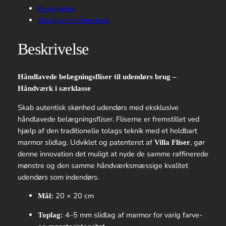
–
Beskrivelse
Square
Yderligere information
18
antal
Beskrivelse
Håndlavede belægningsfliser til udendørs brug –
Håndværk i særklasse
Skab autentisk skønhed udendørs med eksklusive
håndlavede belægningsfliser. Fliserne er fremstillet ved
hjælp af den traditionelle tolags teknik med et holdbart
marmor slidlag. Udviklet og patenteret af
, gør
Villa Fliser
denne innovation det muligt at nyde de samme raffinerede
mønstre og den samme håndværksmæssige kvalitet
udendørs som indendørs.
20 × 20 cm
Mål:
4–5 mm slidlag af marmor for varig farve-
Toplag: