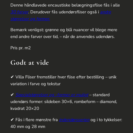
Denne håndlavede encaustiske belægningsflise fås i alle
30 farver
. Derudover fås udendørsfliser også i
andre
størrelser og former.
Bemærk venligst: grønne og blå nuancer vil blege mere
end andre farver over tid, – når de anvendes udendørs.
Pris pr. m2
Godt at vide
✔ Villa Fliser fremstiller hver flise efter bestilling – unik
variation i farve og tekstur
✔
Specialstørrelser og -former er muligt
– standard
udendørs former: sildeben 30×6, rombeform – diamond,
kvadrat 20×20
✔ Fås i flere mønstre fra
indendørsserien
og i to tykkelser:
40 mm og 28 mm