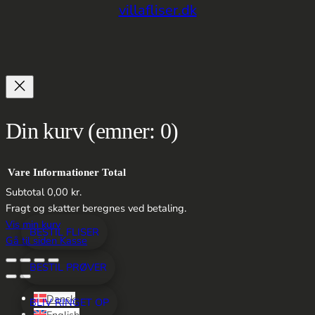
villafliser.dk
Din kurv
(emner: 0)
Vare
Informationer
Total
Subtotal
0,00 kr.
Varer
Fragt og skatter beregnes ved betaling.
Vis min kurv
BESTIL FLISER
i
Gå til siden Kasse
indkøbskurv
BESTIL PRØVER
Dansk
BLIV RINGET OP