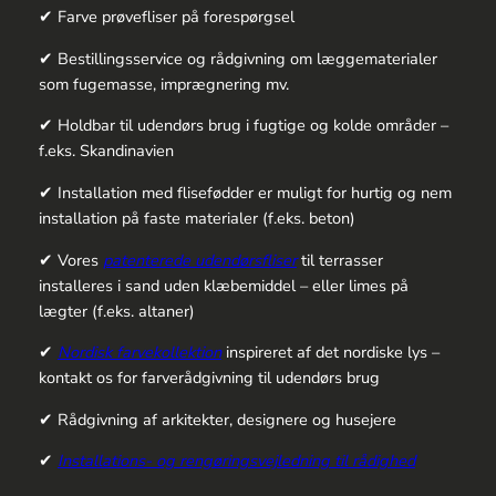
✔ Farve prøvefliser på forespørgsel
✔ Bestillingsservice og rådgivning om læggematerialer
som fugemasse, imprægnering mv.
✔ Holdbar til udendørs brug i fugtige og kolde områder –
f.eks. Skandinavien
✔ Installation med flisefødder er muligt for hurtig og nem
installation på faste materialer (f.eks. beton)
✔ Vores
patenterede udendørsfliser
til terrasser
installeres i sand uden klæbemiddel – eller limes på
lægter (f.eks. altaner)
✔
Nordisk farvekollektion
inspireret af det nordiske lys –
kontakt os for farverådgivning til udendørs brug
✔ Rådgivning af arkitekter, designere og husejere
✔
Installations- og rengøringsvejledning til rådighed