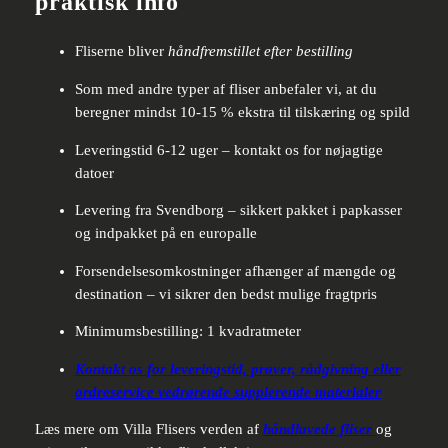
praktisk info
Fliserne bliver
håndfremstillet efter bestilling
Som med andre typer af fliser anbefaler vi, at du
beregner mindst 10-15 % ekstra til tilskæring og spild
Leveringstid 6-12 uger – kontakt os for nøjagtige
datoer
Levering fra Svendborg – sikkert pakket i papkasser
og indpakket på en europalle
Forsendelsesomkostninger afhænger af mængde og
destination – vi sikrer den bedst mulige fragtpris
Minimumsbestilling: 1 kvadratmeter
Kontakt os for leveringstid, prøver, rådgivning eller
ordreservice vedrørende supplerende materialer
Læs mere om Villa Flisers verden af
håndlavede fliser
og