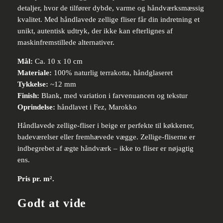
detaljer, hvor de tilfører dybde, varme og håndværksmæssig
kvalitet. Med håndlavede zellige fliser får din indretning et
unikt, autentisk udtryk, der ikke kan efterlignes af
maskinfremstillede alternativer.
Mål:
Ca. 10 x 10 cm
Materiale:
100% naturlig terrakotta, håndglaseret
Tykkelse:
~12 mm
Finish:
Blank, med variation i farvenuancen og tekstur
Oprindelse:
håndlavet i Fez, Marokko
Håndlavede zellige-fliser i beige er perfekte til køkkener,
badeværelser eller fremhævede vægge. Zellige-fliserne er
indbegrebet af ægte håndværk – ikke to fliser er nøjagtig
ens.
Pris pr. m².
Godt at vide