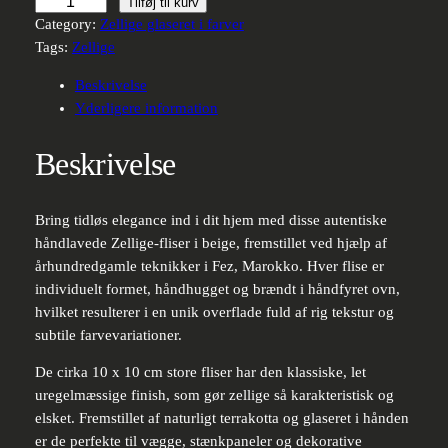
Håndlavede
Tilføj til kurv
Zellige-
Category:
Zellige glaseret i farver
fliser
Tags:
Zellige
–
Beskrivelse
beige
Yderligere information
12
antal
Beskrivelse
Bring tidløs elegance ind i dit hjem med disse autentiske
håndlavede Zellige-fliser i beige, fremstillet ved hjælp af
århundredgamle teknikker i Fez, Marokko. Hver flise er
individuelt formet, håndhugget og brændt i håndfyret ovn,
hvilket resulterer i en unik overflade fuld af rig tekstur og
subtile farvevariationer.
De cirka 10 x 10 cm store fliser har den klassiske, let
uregelmæssige finish, som gør zellige så karakteristisk og
elsket. Fremstillet af naturligt terrakotta og glaseret i hånden
er de perfekte til vægge, stænkpaneler og dekorative