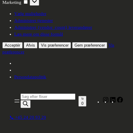
Marketing
Marketing
Vælg muligheder
Administrer tjenester
Administrer {vendor_count} leverandører
Læs mere om disse formål
Vis
Acceptér
Afvis
Vis præferencer
Gem præferencer
præferencer
Persondatapolitik
Spring
til
Produktsøgning
Instagram
LinkedIn
Face
indhold
0
📞 +45 24 20 93 29