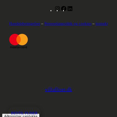
Instagram
Facebook
LinkedIn
Handelsbetingelser
–
Persondatapolitik og cookies
–
kontakt
villafliser.dk
BESTIL FLISER
Administrer samtykke