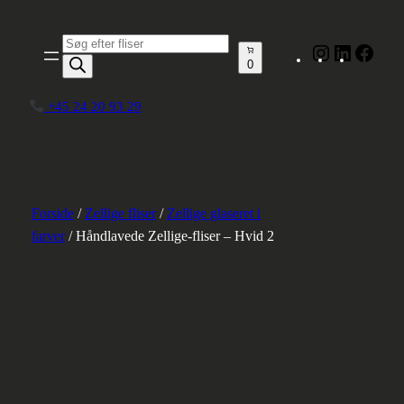
Spring
til
Produktsøgning
Instagram
LinkedIn
Face
indhold
0
+45 24 20 93 29
Forside
/
Zellige fliser
/
Zellige glaseret i
farver
/ Håndlavede Zellige-fliser – Hvid 2