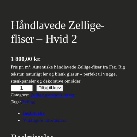
Håndlavede Zellige-
fliser – Hvid 2
1 800,00
kr.
Pris pr. m². Autentiske håndlavede Zellige-fliser fra Fez. Rig
tekstur, naturligt ler og blank glasur – perfekt til vægge,
stænkpaneler og dekorative områder
Håndlavede
Tilføj til kurv
Zellige-
Category:
Zellige glaseret i farver
fliser
Tags:
Zellige
–
Beskrivelse
Hvid
Yderligere information
2
antal