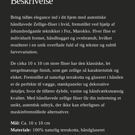
Beskrivelse
Bring tidløs elegance ind i dit hjem med autentiske
håndlavede Zellige-fliser i hvid, fremstillet ved hjælp af
århundredgamle teknikker i Fez, Marokko. Hver flise er
individuelt formet, håndhugget og ovnbrændt, hvilket
resulterer i en unik overflade fuld af rig tekstur og subtil
farvevariation.
De cirka 10 x 10 cm store fliser har den klassiske, let
uregelmæssige finish, som gør zellige så karakteristisk og
elsket. Fremstillet af naturligt terrakotta og glaseret i hånden
er de perfekte til vægge, stænkpaneler og dekorative
detaljer, hvor de tilfører dybde, varme og håndværksmæssig
kvalitet. Med håndlavede zellige fliser får din indretning et
unikt, autentisk udtryk, der ikke kan efterlignes af
maskinfremstillede alternativer.
Mål:
Ca. 10 x 10 cm
Materiale:
100% naturlig terrakotta, håndglaseret