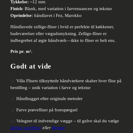
Tykkelse:
~12 mm
Finish:
Blank, med variation i farvenuancen og tekstur
Oprindelse:
håndlavet i Fez, Marokko
Håndlavede zellige-fliser i hvid er perfekte til køkkener,
badeværelser eller vægudsmykning. Zellige-fliser er
indbegrebet af ægte håndværk—ikke to fliser er helt ens.
Pris pr. m².
Godt at vide
Villa Flisers tilknyttede håndværkere skaber hver flise på
bestilling – unik variation i farve og tekstur
Håndhugget efter originale metoder
Farve prøvefliser på forespørgsel
Velegnet til indvendige vægge – til gulve skal du vælge
Zellige gulvfliser
eller
Bejmat