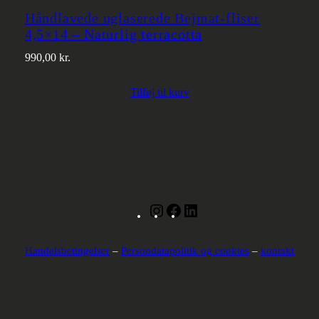
Håndlavede uglaserede Bejmat-fliser
4,5×14 – Naturlig terracotta
990,00
kr.
Tilføj til kurv
Instagram
Facebook
LinkedIn
Handelsbetingelser
–
Persondatapolitik og cookies
–
kontakt