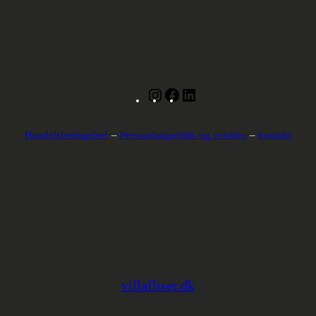
Instagram
Facebook
LinkedIn
Handelsbetingelser
–
Persondatapolitik og cookies
–
kontakt
villafliser.dk