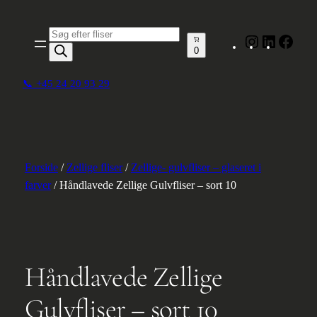
Spring
til
Produktsøgning
Instagram
LinkedIn
Face
indhold
0
📞 +45 24 20 93 29
Forside
/
Zellige fliser
/
Zellige- gulvfliser – glaseret i
farver
/ Håndlavede Zellige Gulvfliser – sort 10
Håndlavede Zellige
Gulvfliser – sort 10