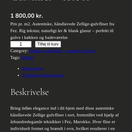
1 800,00
kr.
Pris pr. m2. Autentiske, håndlavede Zellige-gulvfliser fra
Fez. Rig tekstur, naturligt ler & blank glasur – perfekt til
gulve i køkken og badeværelse
Håndlavede
Tilføj til kurv
Zellige
Category:
Zellige- gulvfliser – glaseret i farver
Gulvfliser
Tags:
Zellige
–
Beskrivelse
sort
Yderligere information
10
antal
Beskrivelse
Bring tidløs elegance ind i dit hjem med disse autentiske
håndlavede Zellige gulvfliser i sort, fremstillet ved hjælp af
århundredegamle teknikker i Fez, Marokko. Hver flise er
individuelt formet og brændt i ovn, hvilket resulterer i en