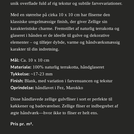
unik overflade fuld af rig tekstur og subtile farvevariationer.
Med en størrelse på cirka 10 x 10 cm har fliserne den
klassiske uregelmæssige finish, der giver Zellige sin
karakteristiske charme. Fremstillet af naturlig terrakotta og
glaseret i hånden er de ideelle til gulve og dekorative
elementer – og tilføjer dybde, varme og håndværksmæssig
karakter til din indretning.
Mål:
Ca. 10 x 10 cm
Materiale:
100% naturlig terrakotta, håndglaseret
Tykkelse:
~17-23 mm
Finish:
Blank, med variation i farvenuancen og tekstur
Oprindelse:
håndlavet i Fez, Marokko
Disse håndlavede zellige gulvfliser i sort er perfekte til
køkkener og badeværelser. Zellige fliser er indbegrebet af
ægte håndværk—hvor ikke to fliser er helt ens.
Pris pr. m².