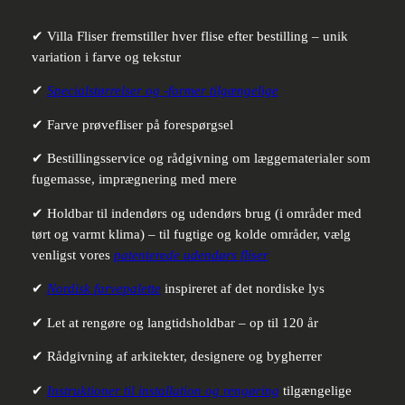
✔ Villa Fliser fremstiller hver flise efter bestilling – unik
variation i farve og tekstur
✔
Specialstørrelser og -former tilgængelige
✔ Farve prøvefliser på forespørgsel
✔ Bestillingsservice og rådgivning om læggematerialer som
fugemasse, imprægnering med mere
✔ Holdbar til indendørs og udendørs brug (i områder med
tørt og varmt klima) – til fugtige og kolde områder, vælg
venligst vores
patenterede udendørs fliser
✔
Nordisk farvepalette
inspireret af det nordiske lys
✔ Let at rengøre og langtidsholdbar – op til 120 år
✔ Rådgivning af arkitekter, designere og bygherrer
✔
Instruktioner til installation og rengøring
tilgængelige