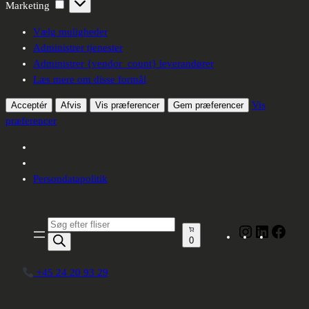
Marketing
Marketing
Vælg muligheder
Administrer tjenester
Administrer {vendor_count} leverandører
Læs mere om disse formål
Vis
Acceptér
Afvis
Vis præferencer
Gem præferencer
præferencer
Persondatapolitik
Spring
til
Produktsøgning
Instagram
LinkedIn
Face
indhold
0
+45 24 20 93 29