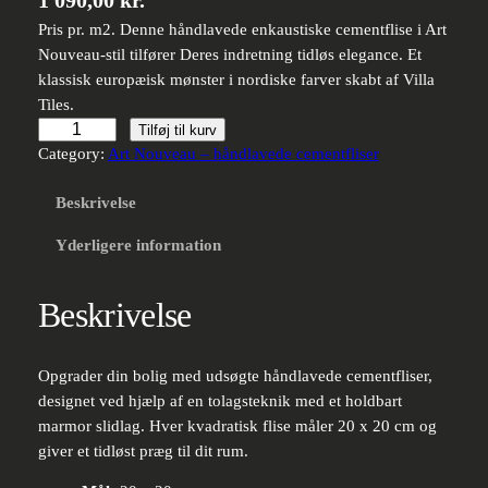
1 090,00
kr.
Pris pr. m2. Denne håndlavede enkaustiske cementflise i Art
Nouveau-stil tilfører Deres indretning tidløs elegance. Et
klassisk europæisk mønster i nordiske farver skabt af Villa
Tiles.
Håndlavet
Tilføj til kurv
cementflise
Category:
Art Nouveau – håndlavede cementfliser
–
Beskrivelse
Art
nouveau
Yderligere information
35-
41-
43
Beskrivelse
antal
Opgrader din bolig med udsøgte håndlavede cementfliser,
designet ved hjælp af en tolagsteknik med et holdbart
marmor slidlag. Hver kvadratisk flise måler 20 x 20 cm og
giver et tidløst præg til dit rum.