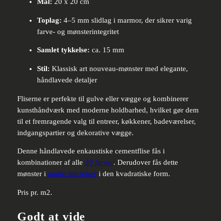
Mål:
20 x 20 cm
Toplag:
4–5 mm slidlag i marmor, der sikrer varig
farve- og mønsterintegritet
Samlet tykkelse:
ca. 15 mm
Stil:
Klassisk art nouveau-mønster med elegante,
håndlavede detaljer
Fliserne er perfekte til gulve eller vægge og kombinerer
kunsthåndværk med moderne holdbarhed, hvilket gør dem
til et fremragende valg til entreer, køkkener, badeværelser,
indgangspartier og dekorative vægge.
Denne håndlavede enkaustiske cementflise fås i
kombinationer af alle
30 farver
. Derudover fås dette
mønster i
andre størrelser
i den kvadratiske form.
Pris pr. m2.
Godt at vide