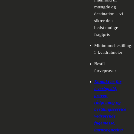
mængde og
destination – vi
sikrer den
bedst mulige
fragtpris
Minimumsbestilling:
5 kvadratmeter
Bestil
farveprøver
Kontakt os for
leveringstid,
prøver,
rådgivning og
bestillingsservice
vedrørende
fugemasse,
imrprægnering