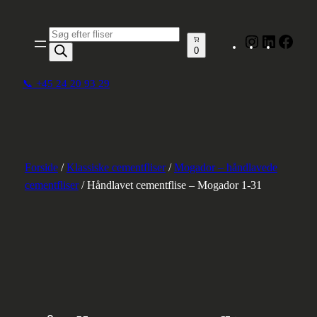
Spring
til
Produktsøgning
Instagram
LinkedIn
Face
indhold
0
📞 +45 24 20 93 29
Forside
/
Klassiske cementfliser
/
Mogador – håndlavede
cementfliser
/ Håndlavet cementflise – Mogador 1-31