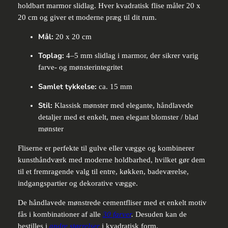
holdbart marmor slidlag. Hver kvadratisk flise måler 20 x
20 cm og giver et moderne præg til dit rum.
Mål:
20 x 20 cm
Toplag:
4–5 mm slidlag i marmor, der sikrer varig
farve- og mønsterintegritet
Samlet tykkelse:
ca. 15 mm
Stil:
Klassisk mønster med elegante, håndlavede
detaljer med et enkelt, men elegant blomster / blad
mønster
Fliserne er perfekte til gulve eller vægge og kombinerer
kunsthåndværk med moderne holdbarhed, hvilket gør dem
til et fremragende valg til entre, køkken, badeværelse,
indgangspartier og dekorative vægge.
De håndlavede mønstrede cementfliser med et enkelt motiv
fås i kombinationer af alle
30 farver
.
Desuden kan de
bestilles i
andre størrelser
i kvadratisk form.