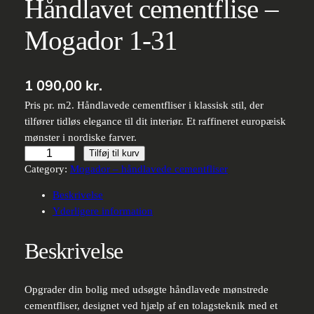
Håndlavet cementflise –
Mogador 1-31
1 090,00
kr.
Pris pr. m2. Håndlavede cementfliser i klassisk stil, der
tilfører tidløs elegance til dit interiør. Et raffineret europæisk
mønster i nordiske farver.
Håndlavet
Tilføj til kurv
cementflise
Category:
Mogador – håndlavede cementfliser
–
Beskrivelse
Mogador
Yderligere information
1-
31
Beskrivelse
antal
Opgrader din bolig med udsøgte håndlavede mønstrede
cementfliser, designet ved hjælp af en tolagsteknik med et