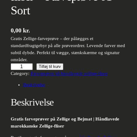
Sort
0,00
kr.
Gratis Zellige-farveprøve – der pålægges et
standardfragtgebyr på alle prøveordrer. Levende farver med
subtil dybde. Perfekt til vægge, stænkskærme og signatur
områder.
Håndlavede
Tilføj til kurv
Zellige-
Category:
Farveprøver på håndlavede zellige-fliser
fliser
Beskrivelse
–
Farveprøve
Beskrivelse
01
–
Sort
Gratis farveprøver på Zellige og Bejmat | Håndlavede
antal
marokkanske Zellige-fliser