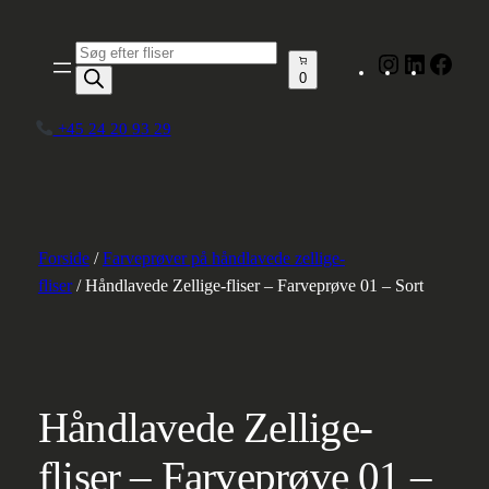
Spring
til
Produktsøgning
Instagram
LinkedIn
Face
indhold
0
+45 24 20 93 29
Forside
/
Farveprøver på håndlavede zellige-
fliser
/ Håndlavede Zellige-fliser – Farveprøve 01 – Sort
Håndlavede Zellige-
fliser – Farveprøve 01 –