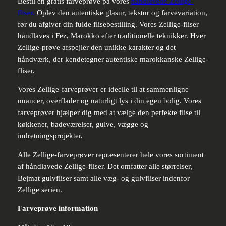
Bestil en gratis farveprøve på vores
håndlavede Zellige-
fliser.
Oplev den autentiske glasur, tekstur og farvevariation,
før du afgiver din fulde flisebestilling. Vores Zellige-fliser
håndlaves i Fez, Marokko efter traditionelle teknikker. Hver
Zellige-prøve afspejler den unikke karakter og det
håndværk, der kendetegner autentiske marokkanske Zellige-
fliser.
Vores Zellige-farveprøver er ideelle til at sammenligne
nuancer, overflader og naturligt lys i din egen bolig. Vores
farveprøver hjælper dig med at vælge den perfekte flise til
køkkener, badeværelser, gulve, vægge og
indretningsprojekter.
Alle Zellige-farveprøver repræsenterer hele vores sortiment
af håndlavede Zellige-fliser. Det omfatter alle størrelser,
Bejmat gulvfliser samt alle væg- og gulvfliser indenfor
Zellige serien.
Farveprøve information